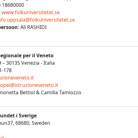
6) 18680000
:
www.folkuniversitetet.se
nfo.uppsala@folkuniversitetet.se
persoon
: Ali RASHIDI
Regionale per il Veneto
9 – 30135 Venezia - Italia
1-178
zioneveneto.it
ropei@istruzioneveneto.it
imonetta Bettiol & Camilla Tamiozzo
undet i Sverige
un37, 68680, Sweden
se