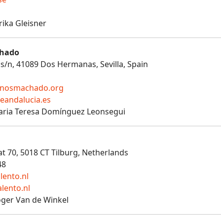
rika Gleisner
chado
, s/n, 41089 Dos Hermanas, Sevilla, Spain
nosmachado.org
eandalucia.es
aria Teresa Domínguez Leonsegui
aat 70, 5018 CT Tilburg, Netherlands
48
lento.nl
lento.nl
oger Van de Winkel