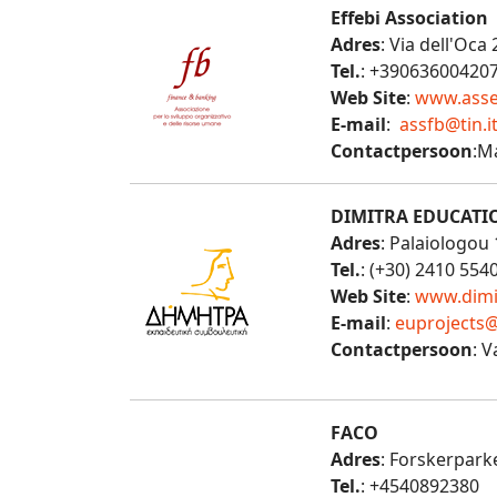
Effebi Association
Adres
: Via dell'Oca
Tel.
: +39063600420
Web Site
:
www.asse
E-mail
:
assfb@tin.i
Contactpersoon
:M
DIMITRA EDUCATIO
Adres
: Palaiologou 
Tel.
: (+30) 2410 554
Web Site
:
www.dimi
E-mail
:
euprojects@
Contactpersoon
: 
FACO
Adres
: Forskerpar
Tel.
: +4540892380