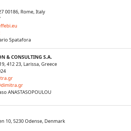
 27 00186, Rome, Italy
7
ffebi.eu
t
ario Spatafora
N & CONSULTING S.A.
19, 412 23, Larissa, Greece
024
tra.gr
dimitra.gr
Vaso ANASTASOPOULOU
ken 10, 5230 Odense, Denmark