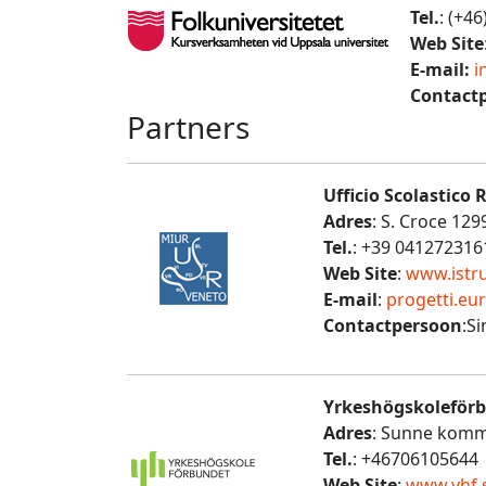
Tel.
: (+4
Web Site
E-mail:
i
Contact
Partners
Ufficio Scolastico 
Adres
: S. Croce 129
Tel.
: +39 041272316
Web Site
:
www.istru
E-mail
:
progetti.eu
Contactpersoon
:S
Yrkeshögskoleförb
Adres
: Sunne komm
Tel.
: +46706105644
Web Site
:
www.yhf.