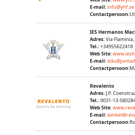
E-mail
:
info@yhf.se
Contactpersoon
:Ul
IES Hermanos Ma
Adres
: Via Flaminia
Tel.
: +34955622418
Web Site
:
www.iesh
E-mail
:
edu@juntad
Contactpersoon
:M
Revalento
Adres
: J.P. Coenstr
Tel.
: 0031-13-58028
Web Site
:
www.reva
E-mail
:
winkel@reva
Contactpersoon
:R