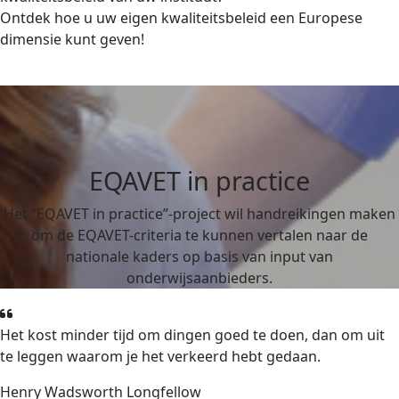
Ontdek hoe u uw eigen kwaliteitsbeleid een Europese
dimensie kunt geven!
EQAVET in practice
Het “EQAVET in practice”-project wil handreikingen maken
om de EQAVET-criteria te kunnen vertalen naar de
nationale kaders op basis van input van
onderwijsaanbieders.
Het kost minder tijd om dingen goed te doen, dan om uit
te leggen waarom je het verkeerd hebt gedaan.
Henry Wadsworth Longfellow